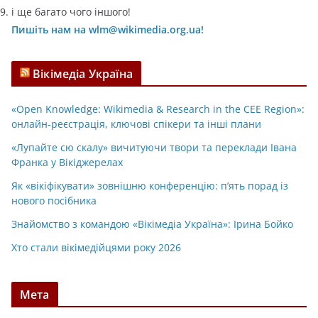
і ще багато чого іншого!
Пишіть нам на wlm@wikimedia.org.ua!
Вікімедіа Україна
«Open Knowledge: Wikimedia & Research in the CEE Region»:
онлайн-реєстрація, ключові спікери та інші плани
«Лупайте сю скалу» вичитуючи твори та переклади Івана
Франка у Вікіджерелах
Як «вікіфікувати» зовнішню конференцію: п’ять порад із
нового посібника
Знайомство з командою «Вікімедіа Україна»: Ірина Бойко
Хто стали вікімедійцями року 2026
Мета