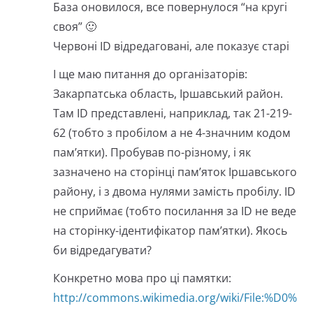
База оновилося, все повернулося “на кругі
своя” 🙂
Червоні ID відредаговані, але показує старі
І ще маю питання до організаторів:
Закарпатська область, Іршавський район.
Там ID представлені, наприклад, так 21-219-
62 (тобто з пробілом а не 4-значним кодом
пам’ятки). Пробував по-різному, і як
зазначено на сторінці пам’яток Іршавського
району, і з двома нулями замість пробілу. ID
не сприймає (тобто посилання за ID не веде
на сторінку-ідентифікатор пам’ятки). Якось
би відредагувати?
Конкретно мова про ці памятки:
http://commons.wikimedia.org/wiki/File:%D0%