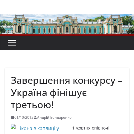
Перейти
до
вмісту
Завершення конкурсу –
Україна фінішує
третьою!
01/10/2012
Андрій Бондаренко
1 жовтня опівночі