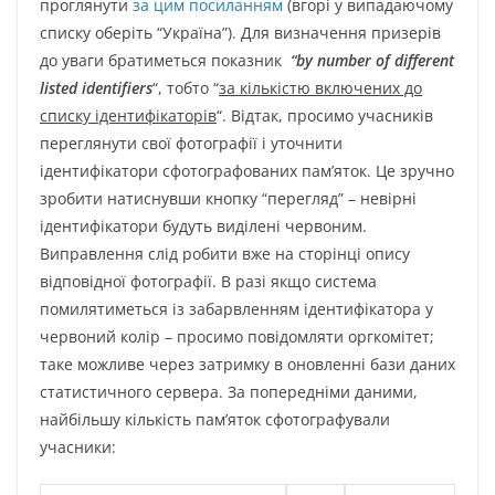
проглянути
за цим посиланням
(вгорі у випадаючому
списку оберіть “Україна”). Для визначення призерів
до уваги братиметься показник
“
by number of different
listed identifiers
“, тобто “
за кількістю включених до
списку ідентифікаторів
“. Відтак, просимо учасників
переглянути свої фотографії і уточнити
ідентифікатори сфотографованих пам’яток. Це зручно
зробити натиснувши кнопку “перегляд” – невірні
ідентифікатори будуть виділені червоним.
Виправлення слід робити вже на сторінці опису
відповідної фотографії. В разі якщо система
помилятиметься із забарвленням ідентифікатора у
червоний колір – просимо повідомляти оргкомітет;
таке можливе через затримку в оновленні бази даних
статистичного сервера. За попередніми даними,
найбільшу кількість пам’яток сфотографували
учасники: