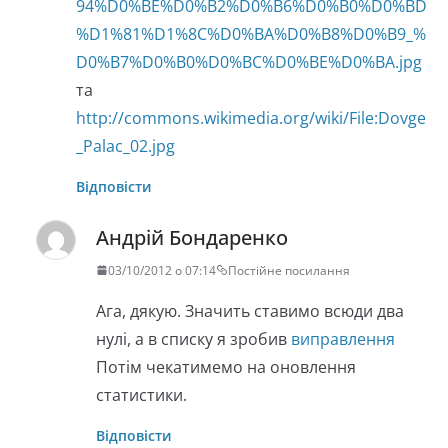
94%D0%BE%D0%B2%D0%B6%D0%B0%D0%BD
%D1%81%D1%8C%D0%BA%D0%B8%D0%B9_%
D0%B7%D0%B0%D0%BC%D0%BE%D0%BA.jpg
та
http://commons.wikimedia.org/wiki/File:Dovge
_Palac_02.jpg
Відповісти
Андрій Бондаренко
03/10/2012 о 07:14
Постійне посилання
Ага, дякую. Значить ставимо всюди два
нулі, а в списку я зробив
виправлення
Потім чекатимемо на оновлення
статистики.
Відповісти