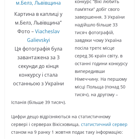
конкурс “Вікі любить
пам’ятки” добіг свого
Картина в каплиці у
завершення. З України
м.Белз, Львівщина”
надійшло більше 33
Фото –
Viacheslav
тисяч фотографій,
Galievskyi
завдяки чому Україна
посіла третє місце
Ця фотографія була
серед 36 країн світу, в
завантажена за 3
останні години конкурсу
секунди до кінця
випередивши
конкурсу і стала
Німеччину. На першому
останньою з України
місці Польща (понад 50
тисяч), на другому –
Іспанія (більше 39 тисяч).
Цифри дещо відрізняються на статистичному
сервері і серверах Вікісховища,
статистичний сервер
станом на 9 ранку 1 жовтня подає таку інформацію: