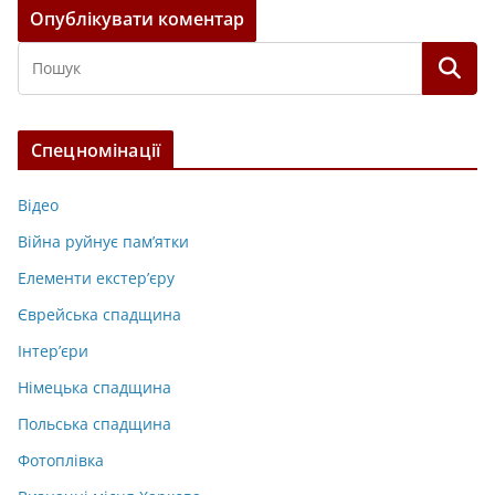
Спецномінації
Відео
Війна руйнує пам’ятки
Елементи екстер’єру
Єврейська спадщина
Інтер’єри
Німецька спадщина
Польська спадщина
Фотоплівка