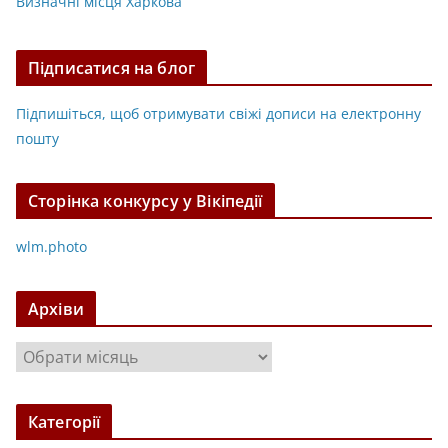
Визначні місця Харкова
Підписатися на блог
Підпишіться, щоб отримувати свіжі дописи на електронну
пошту
Сторінка конкурсу у Вікіпедії
wlm.photo
Архіви
А
р
х
Категорії
і