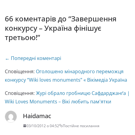
66 коментарів до “
Завершення
конкурсу – Україна фінішує
третьою!
”
Навігація
← Попередні коментарі
по
Сповіщення:
Оголошено мінародного переможця
коментарях
конкурсу “Wiki loves monuments” « Вікімедіа Україна
Сповіщення:
Журі обрало гробницю Сафдарджанґа |
Wiki Loves Monuments – Вікі любить пам'ятки
Haidamac
03/10/2012 о 04:52
Постійне посилання