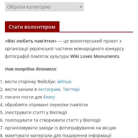
в
К
и
а
т
Стати волонтером
е
г
«Вікі любить пам’ятки»
— це волонтерський проєкт з
о
організації української частини міжнародного конкурсу
р
фотографій пам’яток культури
Wiki Loves Monuments.
і
ї
Нам потрібна допомога:
вести сторінку Фейсбук:
wlmua
вести канали в
Інстаграмі
,
Твіттері
писати пости для
блогу
обробляти отримані переліки пам’яток
ілюструвати статті у Вікіпедії
поліпшувати та створювати статті у Вікіпедії
організовувати заходи із фотографування на місцях
макетувати матеріали для поширення інформації