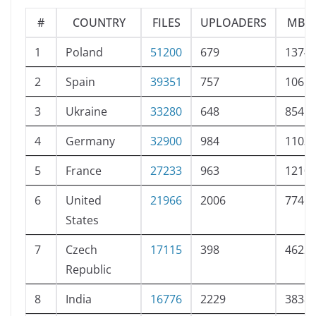
#
COUNTRY
FILES
UPLOADERS
MBYT
1
Poland
51200
679
13740
2
Spain
39351
757
10612
3
Ukraine
33280
648
85456
4
Germany
32900
984
11037
5
France
27233
963
12101
6
United
21966
2006
77469
States
7
Czech
17115
398
46224
Republic‎
8
India
16776
2229
38382