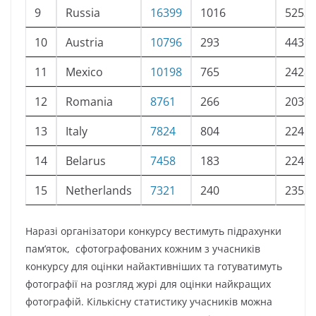
9
Russia
16399
1016
52539
10
Austria
10796
293
44370
11
Mexico
10198
765
24282
12
Romania
8761
266
20373
13
Italy
7824
804
22457
14
Belarus
7458
183
22493
15
Netherlands
7321
240
23538
Наразі організатори конкурсу вестимуть підрахунки
пам’яток, сфотографованих кожним з учасників
конкурсу для оцінки найактивніших та готуватимуть
фотографії на розгляд журі для оцінки найкращих
фотографій. Кількісну статистику учасників можна