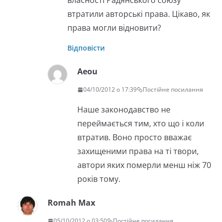
власності Радянського союзу
втратили авторські права. Цікаво, як
права могли відновити?
Відповісти
Aeou
04/10/2012 о 17:39
Постійне посилання
Наше законодавство не
переймається тим, хто що і коли
втратив. Воно просто вважає
захищеними права на ті твори,
автори яких померли менш ніж 70
років тому.
Romah Max
05/10/2012 о 03:50
Постійне посилання