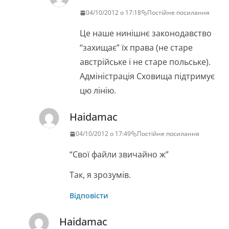
04/10/2012 о 17:18
Постійне посилання
Це наше нинішнє законодавство
“захищає” їх права (не старе
австрійське і не старе польське).
Адміністрація Сховища підтримує
цю лінію.
Haidamac
04/10/2012 о 17:49
Постійне посилання
“Свої файли звичайно ж”
Так, я зрозумів.
Відповісти
Haidamac