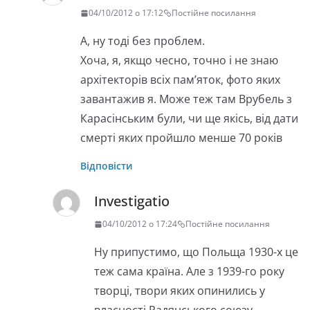
04/10/2012 о 17:12
Постійне посилання
А, ну тоді без проблем.
Хоча, я, якщо чесно, точно і не знаю
архітекторів всіх пам’яток, фото яких
завантажив я. Може теж там Врубель з
Карасінським були, чи ще якісь, від дати
смерті яких пройшло менше 70 років
Відповісти
Investigatio
04/10/2012 о 17:24
Постійне посилання
Ну припустимо, що Польща 1930-х це
теж сама країна. Але з 1939-го року
творці, твори яких опинились у