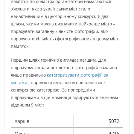
пам’яток по областях організатори намагаються
з’ясувати, яке з українських міст стало
найактивнішим в цьогорічному конкурсі. Є два
шляхи, якими можна визначити найкраще місто –
порахувати загальну кількість фотографій, або
порахувати кількість сфотографованих в цьому місті
пам’яток.
Перший шлях технічно виглядає легшим. Для
підрахунку загальної кількості фотографій важливо
лише правильно
категоризувати фотографії за
містами
і порівняти вміст категорії пам’яток з
конкурсною категорією. За попередніми
підрахунками в цій номінації лідирують зі значним
відривом 5 міст:
Харків
5072
Одеса
4716