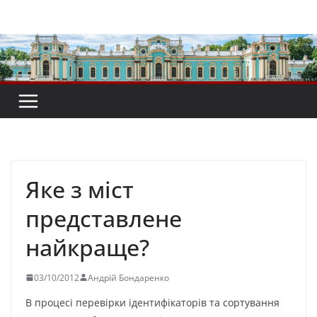
Перейти
до
вмісту
Яке з міст
представлене
найкраще?
03/10/2012
Андрій Бондаренко
В процесі перевірки ідентифікаторів та сортування