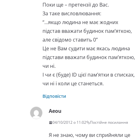
Поки ще – претензії до Вас.
За таке висловлювання:
“…якщо людина не має жодних
підстав вважати будинок пам’яткою,
але свідомо ставить 0”
Це не Вам судити має якась людина
підстави вважати будинок пам’яткою,
чи ні.
І чи є (буде) ID цієї пам’ятки в списках,
чи ні і коли це станеться.
Відповісти
Aeou
04/10/2012 о 11:02
Постійне посилання
Я не знаю, чому ви сприйняли це