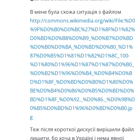
В мене була схожа ситуація з файлом
http://commons.wikimedia.org/wiki/File:%D0
%9F%D0%B0%D0%BC%27%D1%8F%D1%82%
D0%BD%D0%B8%D0%B9_%D0%B7%D0%BD
%D0%B0%D0%BA_%D0%BD%D0%B0_%D1%
87%D0%B5%D1%81%D1%82%D1%8C_100-
%D1%80%D1%96%D1%87%D1%87%D0%B0_
%D0%B2%D1%96%D0%B4_%D0%B4%D0%B
D%D1%8F_%D0%BD%D0%B0%D1%80%D0%
BE%D0%B4%D0%B6%D0%B5%D0%BD%D0%
BD%D1%8F_%D0%92._%D0%86._%D0%9B%D
0%B5%D0%BD%D1%96%D0%BD%D0%B0.jp
g
Теж після короткої дискусії вирішили файл
лишити, бо хоча в Україні і нема явної