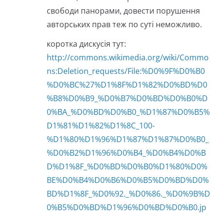
свободи панорами, довести порушення
авторських прав теж по суті неможливо.
коротка дискусія тут:
http://commons.wikimedia.org/wiki/Commo
ns:Deletion_requests/File:%D0%9F%D0%B0
%D0%BC%27%D1%8F%D1%82%D0%BD%D0
%B8%D0%B9_%D0%B7%D0%BD%D0%B0%D
0%BA_%D0%BD%D0%B0_%D1%87%D0%B5%
D1%81%D1%82%D1%8C_100-
%D1%80%D1%96%D1%87%D1%87%D0%B0_
%D0%B2%D1%96%D0%B4_%D0%B4%D0%B
D%D1%8F_%D0%BD%D0%B0%D1%80%D0%
BE%D0%B4%D0%B6%D0%B5%D0%BD%D0%
BD%D1%8F_%D0%92._%D0%86._%D0%9B%D
0%B5%D0%BD%D1%96%D0%BD%D0%B0.jp