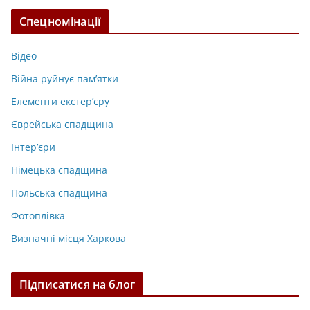
Спецномінації
Відео
Війна руйнує пам’ятки
Елементи екстер’єру
Єврейська спадщина
Інтер’єри
Німецька спадщина
Польська спадщина
Фотоплівка
Визначні місця Харкова
Підписатися на блог