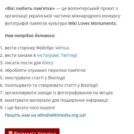
г
«Вікі любить пам’ятки»
— це волонтерський проєкт з
о
організації української частини міжнародного конкурсу
р
фотографій пам’яток культури
Wiki Loves Monuments.
і
ї
Нам потрібна допомога:
вести сторінку Фейсбук:
wlmua
вести канали в
Інстаграмі
,
Твіттері
писати пости для
блогу
обробляти отримані переліки пам’яток
ілюструвати статті у Вікіпедії
поліпшувати та створювати статті у Вікіпедії
організовувати заходи із фотографування на місцях
макетувати матеріали для поширення інформації
і ще багато чого іншого!
Пишіть нам на wlm@wikimedia.org.ua!
Вікімедіа Україна