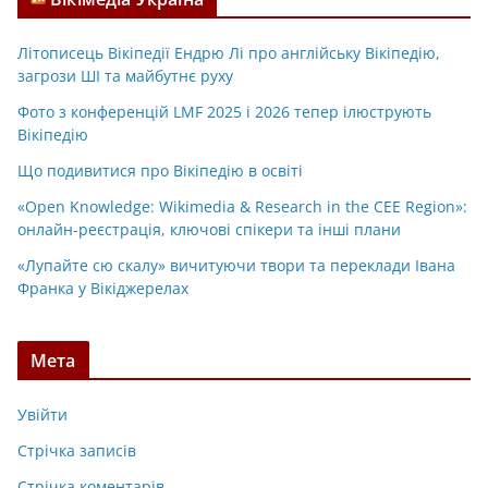
Літописець Вікіпедії Ендрю Лі про англійську Вікіпедію,
загрози ШІ та майбутнє руху
Фото з конференцій LMF 2025 і 2026 тепер ілюструють
Вікіпедію
Що подивитися про Вікіпедію в освіті
«Open Knowledge: Wikimedia & Research in the CEE Region»:
онлайн-реєстрація, ключові спікери та інші плани
«Лупайте сю скалу» вичитуючи твори та переклади Івана
Франка у Вікіджерелах
Мета
Увійти
Стрічка записів
Стрічка коментарів