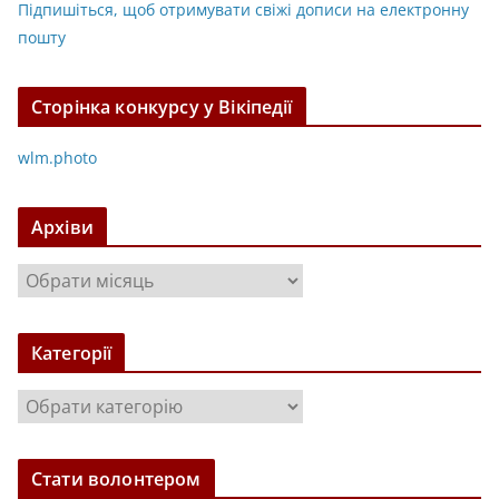
Підпишіться, щоб отримувати свіжі дописи на електронну
пошту
Сторінка конкурсу у Вікіпедії
wlm.photo
Архіви
А
р
х
Категорії
і
в
К
и
а
т
Стати волонтером
е